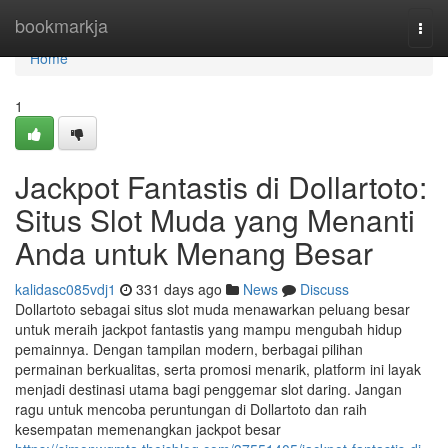
Home
bookmarkja
Togg
navi
Home
1
Jackpot Fantastis di Dollartoto:
Situs Slot Muda yang Menanti
Anda untuk Menang Besar
kalidasc085vdj1
331 days ago
News
Discuss
Dollartoto sebagai situs slot muda menawarkan peluang besar
untuk meraih jackpot fantastis yang mampu mengubah hidup
pemainnya. Dengan tampilan modern, berbagai pilihan
permainan berkualitas, serta promosi menarik, platform ini layak
menjadi destinasi utama bagi penggemar slot daring. Jangan
ragu untuk mencoba peruntungan di Dollartoto dan raih
kesempatan memenangkan jackpot besar