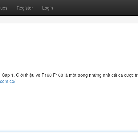
oups
Register
Login
ấp 1. Giới thiệu về F168 F168 là một trong những nhà cái cá cược t
.com.co/