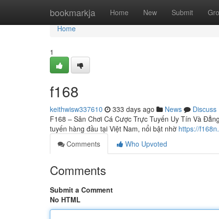
Home
bookmarkja
Home
New
Submit
Gr
Home
1
f168
keithwisw337610
333 days ago
News
Discuss
F168 – Sân Chơi Cá Cược Trực Tuyến Uy Tín Và Đẳng C
tuyến hàng đầu tại Việt Nam, nổi bật nhờ
https://f168n
Comments
Who Upvoted
Comments
Submit a Comment
No HTML