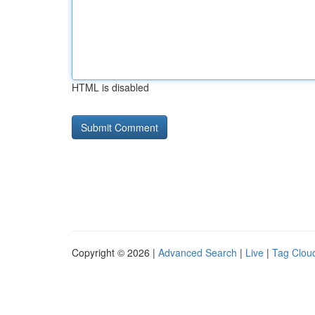
HTML is disabled
Copyright © 2026 |
Advanced Search
|
Live
|
Tag Clou