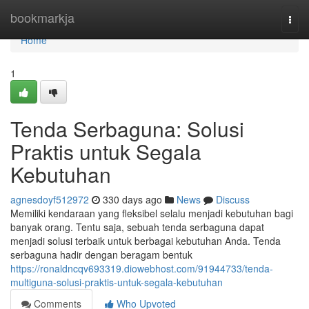
Home
bookmarkja
Togg
navi
Home
1
Tenda Serbaguna: Solusi
Praktis untuk Segala
Kebutuhan
agnesdoyf512972
330 days ago
News
Discuss
Memiliki kendaraan yang fleksibel selalu menjadi kebutuhan bagi
banyak orang. Tentu saja, sebuah tenda serbaguna dapat
menjadi solusi terbaik untuk berbagai kebutuhan Anda. Tenda
serbaguna hadir dengan beragam bentuk
https://ronaldncqv693319.diowebhost.com/91944733/tenda-
multiguna-solusi-praktis-untuk-segala-kebutuhan
Comments
Who Upvoted