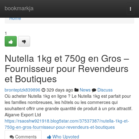
Home
bookmarkja
Togg
navi
Home
1
Nutella 1kg et 750g en Gros –
Fournisseur pour Revendeurs
et Boutiques
bronteptzk839896
329 days ago
News
Discuss
Où acheter Nutella 1kg en ligne ? Le Nutella 1kg est parfait pour
les familles nombreuses, les hôtels ou les commerces qui
souhaitent offrir une grande quantité de produit à un prix attractif.
Algarve Export Ltd
https://rsaoshw921918.blog5star.com/37537387/nutella-1kg-et-
750g-en-gros-fournisseur-pour-revendeurs-et-boutiques
Comments
Who Upvoted