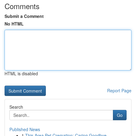
Comments
Submit a Comment
No HTML
HTML is disabled
Report Page
Search
Go
Published News
1
This Area Pet Cremation: Caring Goodbye