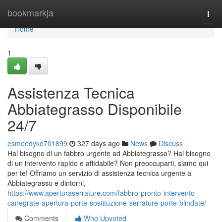
Home
bookmarkja
Togg
navi
Home
1
Assistenza Tecnica
Abbiategrasso Disponibile
24/7
esmeedyke701899
327 days ago
News
Discuss
Hai bisogno di un fabbro urgente ad Abbiategrasso? Hai bisogno
di un intervento rapido e affidabile? Non preoccuparti, siamo qui
per te! Offriamo un servizio di assistenza tecnica urgente a
Abbiategrasso e dintorni,
https://www.aperturaserrature.com/fabbro-pronto-intervento-
canegrate-apertura-porte-sostituzione-serrature-porte-blindate/
Comments
Who Upvoted