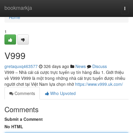
Home
bookmarkja
Togg
navi
Home
1
V999
gretaquxq463577
326 days ago
News
Discuss
V999 – Nhà cái cá cược trực tuyến uy tín hàng đầu 1. Giới thiệu
về V999 V999 là một trong những nhà cái trực tuyến được nhiều
người chơi tại Việt Nam lựa chọn nhờ
https://www.v999.uk.com/
Comments
Who Upvoted
Comments
Submit a Comment
No HTML