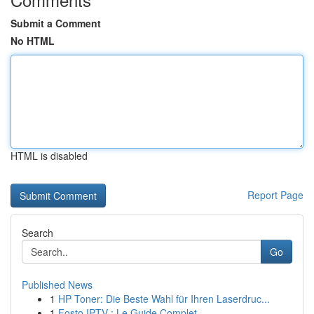
Submit a Comment
No HTML
HTML is disabled
Report Page
Search
Go
Published News
1
HP Toner: Die Beste Wahl für Ihren Laserdruc...
1
Fosto IPTV : Le Guide Complet