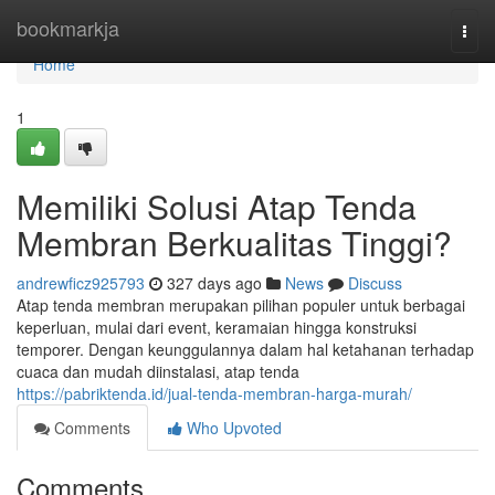
Home
bookmarkja
Togg
navi
Home
1
Memiliki Solusi Atap Tenda
Membran Berkualitas Tinggi?
andrewficz925793
327 days ago
News
Discuss
Atap tenda membran merupakan pilihan populer untuk berbagai
keperluan, mulai dari event, keramaian hingga konstruksi
temporer. Dengan keunggulannya dalam hal ketahanan terhadap
cuaca dan mudah diinstalasi, atap tenda
https://pabriktenda.id/jual-tenda-membran-harga-murah/
Comments
Who Upvoted
Comments