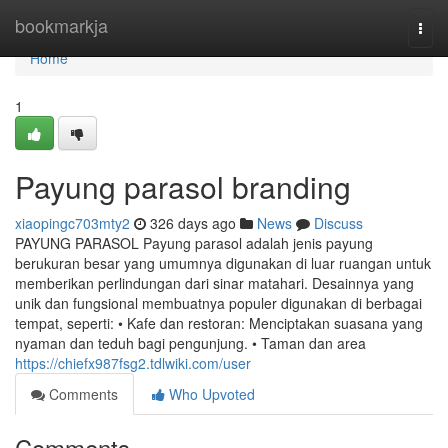
Home
bookmarkja
Togg
navi
Home
1
Payung parasol branding
xiaopingc703mty2
326 days ago
News
Discuss
PAYUNG PARASOL Payung parasol adalah jenis payung
berukuran besar yang umumnya digunakan di luar ruangan untuk
memberikan perlindungan dari sinar matahari. Desainnya yang
unik dan fungsional membuatnya populer digunakan di berbagai
tempat, seperti: • Kafe dan restoran: Menciptakan suasana yang
nyaman dan teduh bagi pengunjung. • Taman dan area
https://chiefx987fsg2.tdlwiki.com/user
Comments
Who Upvoted
Comments