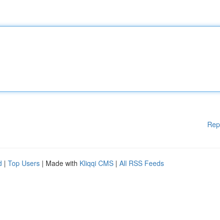
Rep
d
|
Top Users
| Made with
Kliqqi CMS
|
All RSS Feeds