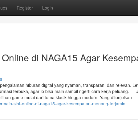
oups
Register
Login
ot Online di NAGA15 Agar Kesemp
s
engalaman hiburan digital yang nyaman, transparan, dan relevan. Le
asi terbuka, agar lo bisa main sambil ngerti cara kerja peluang. --- 
game mulai dari tema klasik hingga modern. Yang ditonjolkan
u-bermain-slot-online-di-naga15-agar-kesempatan-menang-terjamin