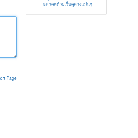
อนาคตด้วยเว็บดูดวงแม่นๆ
ort Page