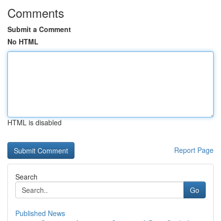
Comments
Submit a Comment
No HTML
HTML is disabled
Report Page
Search
Go
Published News