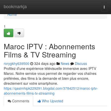
Home
bookmarkja
Togg
navi
Home
1
Maroc IPTV : Abonnements
Films & TV Streaming
rorygkhy639500
324 days ago
News
Discuss
Profitez d'une expérience télévisuelle immersive avec IPTV
Maroc. Notre service vous permet de regarder vos chaînes
préférées, des films à la demande et bien plus encore,
directement sur votre smartphone.
https://qasimhipk229291.blogdal.com/37842512/maroc-iptv-
abonnements-films-tv-streaming
Comments
Who Upvoted