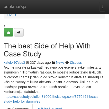
Home
bookmarkja
Togg
navi
Home
1
The best Side of Help With
Case Study
katek497sbs3
327 days ago
News
Discuss
Ako ne morate prikazivati ​​nedavno posjećene stavke i mjesta iz
sigurnosnih ili privatnih razloga, to možete jednostavno isključiti.
Microsoft Teams jedan je od široko korištenih alata za suradnju s
više od twenty milijuna aktivnih korisnika dnevno. Usluga nudi
značajke poput razmjene trenutnih poruka, movie i audio
konferencija, datoteka... I
https://casestudysolution61000.theisblog.com/37704944/case-
study-help-for-dummies
Comments
Who Upvoted