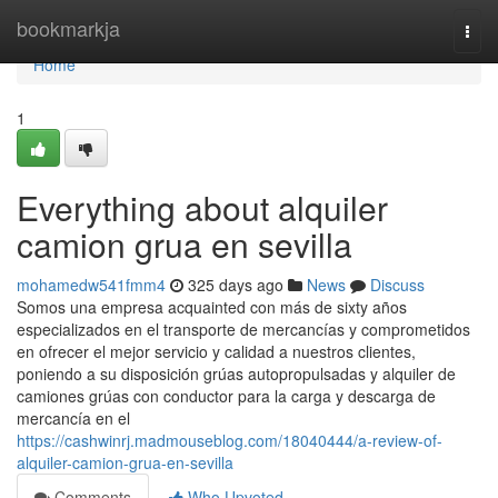
Home
bookmarkja
Togg
navi
Home
1
Everything about alquiler
camion grua en sevilla
mohamedw541fmm4
325 days ago
News
Discuss
Somos una empresa acquainted con más de sixty años
especializados en el transporte de mercancías y comprometidos
en ofrecer el mejor servicio y calidad a nuestros clientes,
poniendo a su disposición grúas autopropulsadas y alquiler de
camiones grúas con conductor para la carga y descarga de
mercancía en el
https://cashwinrj.madmouseblog.com/18040444/a-review-of-
alquiler-camion-grua-en-sevilla
Comments
Who Upvoted