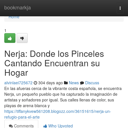
Home
bookmarkja
Togg
navi
Home
1
Nerja: Donde los Pinceles
Cantando Encuentran su
Hogar
alvinlaei725672
304 days ago
News
Discuss
En las afueras cerca de la vibrante costa española, se encuentra
Nerja, un pequeño pueblo que ha capturado la imaginación de
artistas y soñadores por igual. Sus calles llenas de color, sus
playas de arena blanca y
https://tiffanykvew561208.blogozz.com/36151615/nerja-un-
refugio-para-el-arte
Comments
Who Upvoted