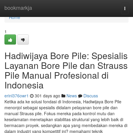
Home
bookmarkja
Togg
navi
Home
1
Hadiwijaya Bore Pile: Spesialis
Layanan Bore Pile dan Strauss
Pile Manual Profesional di
Indonesia
erinl376owr1
301 days ago
News
Discuss
Ketika ada ke solusi fondasi di Indonesia, Hadiwijaya Bore Pile
menonjol sebagai spesialis didalam pelayanan bore pile dan
manual Strauss pile. Fokus mereka pada kontrol mutu dan
keselamatan menetapkan stabilitas struktural yang lebih baik di
bermacam proyek. sedangkan apa yang membedakan mereka di
dalam industri yang kompetitif ini? memahami teknik