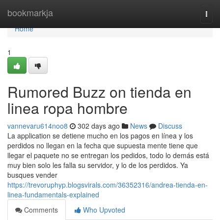
Home
bookmarkja
Togg
navi
Home
1
Rumored Buzz on tienda en
linea ropa hombre
vannevaru614noo8
302 days ago
News
Discuss
La application se detiene mucho en los pagos en línea y los
perdidos no llegan en la fecha que supuesta mente tiene que
llegar el paquete no se entregan los pedidos, todo lo demás está
muy bien solo les falla su servidor, y lo de los perdidos. Ya
busques vender
https://trevoruphyp.blogsvirals.com/36352316/andrea-tienda-en-
linea-fundamentals-explained
Comments
Who Upvoted