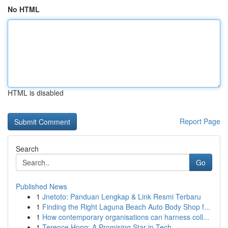
No HTML
HTML is disabled
Report Page
Search
Go
Published News
1
Jnetoto: Panduan Lengkap & Link Resmi Terbaru
1
Finding the Right Laguna Beach Auto Body Shop f...
1
How contemporary organisations can harness coll...
1
Terence Hong: A Promising Star in Tech