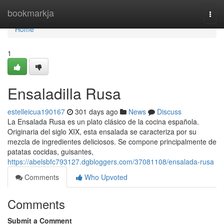
Home
bookmarkja
Togg
navi
Home
1
Ensaladilla Rusa
estelleicua190167
301 days ago
News
Discuss
La Ensalada Rusa es un plato clásico de la cocina española.
Originaria del siglo XIX, esta ensalada se caracteriza por su
mezcla de ingredientes deliciosos. Se compone principalmente de
patatas cocidas, guisantes,
https://abelsbfc793127.dgbloggers.com/37081108/ensalada-rusa
Comments
Who Upvoted
Comments
Submit a Comment