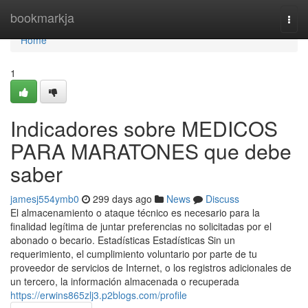
Home
bookmarkja
Togg
navi
Home
1
Indicadores sobre MEDICOS
PARA MARATONES que debe
saber
jamesj554ymb0
299 days ago
News
Discuss
El almacenamiento o ataque técnico es necesario para la
finalidad legítima de juntar preferencias no solicitadas por el
abonado o becario. Estadísticas Estadísticas Sin un
requerimiento, el cumplimiento voluntario por parte de tu
proveedor de servicios de Internet, o los registros adicionales de
un tercero, la información almacenada o recuperada
https://erwins865zlj3.p2blogs.com/profile