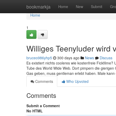
Home
bookmarkja
Home
New
Submit
Gr
Home
1
Williges Teenyluder wird
bruceo986yhp5
300 days ago
News
Discuss
Es existiert nichts cooleres wie kostenfreie Fickfilme?
Tube des World Wide Web. Dort pimpern die gierigen 
Gas geben, muss gentleman erlebt haben. Male kann d
Comments
Who Upvoted
Comments
Submit a Comment
No HTML