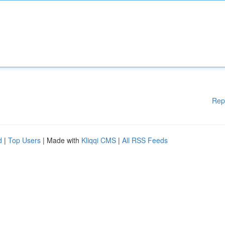
Rep
d
|
Top Users
| Made with
Kliqqi CMS
|
All RSS Feeds