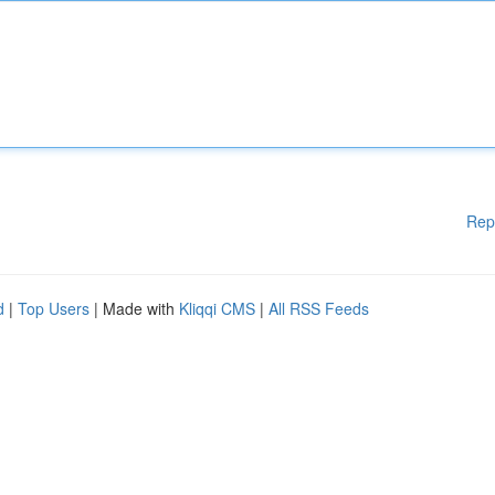
Rep
d
|
Top Users
| Made with
Kliqqi CMS
|
All RSS Feeds