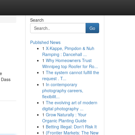
Search
Go
Published News
1
X-Kappe, Pimpdon & Nuh
Ramping : Dancehall ...
1
Why Homeowners Trust
Winnipeg top Roofer for Ro...
1
The system cannot fulfill the
ne
request . T...
. Dass
1
In contemporary
photography careers,
flexibilit...
1
The evolving art of modern
digital photography ...
1
Grow Naturally : Your
Organic Planting Guide
1
Betting Illegal: Don't Risk It
1
{Frontier Markets: The New