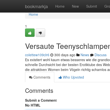
Home
bookmarkja
Home
New
Submit
Gr
Home
1
Versaute Teenyschlampen
colettew109clr6
300 days ago
News
Discuss
Es existiert wohl kaum etwas besseres wie die grandio
schnelle Durchsicht bei der besten Erotiktube des W
die attraktiven Women beim Vögeln richtig schamlos
Comments
Who Upvoted
Comments
Submit a Comment
No HTML