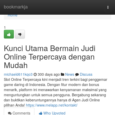
Home
bookmarkja
Togg
navi
Home
1
Kunci Utama Bermain Judi
Online Terpercaya dengan
Mudah
michaeld611kqo3
300 days ago
News
Discuss
Slot Online Terpercaya kini menjadi tren terkini bagi penggemar
game daring di Indonesia. Dengan fitur modern dan bonus
menarik, platform ini menawarkan kenyamanan maksimal yang
menguntungkan untuk semua pengguna. Bergabung sekarang
dan buktikan keberuntungannya hanya di Agen Judi Online
pilihan Anda!
https://www.melapp.net/kontakt/
Comments
Who Upvoted