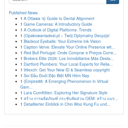
Published News
1
A Ottawa 's} Guide to Dental Alignment
1
Game Cameras: A Introductory Guide
1
A Outlook of Digital Platforms: Trends
1
{Opakowaniadeal.pl – Twój Optymalny Decyzja!
1
Blackout Eyeballs: Your Extreme Ink Vision
1
Caption Verve: Elevate Your Online Presence wit...
1
Red Bull Portugal: Onde Comprar e Preços Corre...
1
Brokers Elite 2026: Los Inmobiliarios Más Desta...
1
Dartford Plumbers: Your Local Experts for Relia...
1
99exch: Get Your New ID & Seamless copyright
1
Soi Đầu Đuôi Đặc Biệt MN Hôm Nay
1
{Empire88: A Emerging Phenomenon in Virtual
Gam...
1
Lara CumKitten: Exploring Her Signature Style
1
สร้าง การผลิตภัณฑ์ กระชับสัดส่วน OEM: สร้าง แบร...
1
Detaillierter Einblick in Chin Woo Kung Fu und...