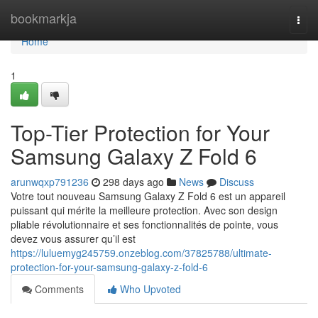
Home
bookmarkja
Togg
navi
Home
1
Top-Tier Protection for Your
Samsung Galaxy Z Fold 6
arunwqxp791236
298 days ago
News
Discuss
Votre tout nouveau Samsung Galaxy Z Fold 6 est un appareil
puissant qui mérite la meilleure protection. Avec son design
pliable révolutionnaire et ses fonctionnalités de pointe, vous
devez vous assurer qu’il est
https://luluemyg245759.onzeblog.com/37825788/ultimate-
protection-for-your-samsung-galaxy-z-fold-6
Comments
Who Upvoted