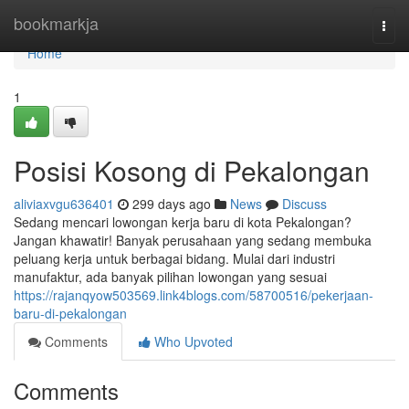
Home
bookmarkja
Togg
navi
Home
1
Posisi Kosong di Pekalongan
aliviaxvgu636401
299 days ago
News
Discuss
Sedang mencari lowongan kerja baru di kota Pekalongan?
Jangan khawatir! Banyak perusahaan yang sedang membuka
peluang kerja untuk berbagai bidang. Mulai dari industri
manufaktur, ada banyak pilihan lowongan yang sesuai
https://rajanqyow503569.link4blogs.com/58700516/pekerjaan-
baru-di-pekalongan
Comments
Who Upvoted
Comments