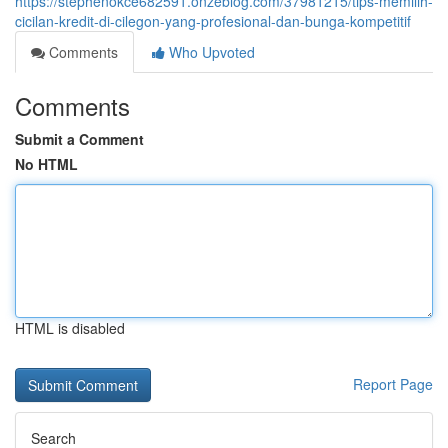
https://stephenokce682591.onzeblog.com/37981215/tips-memilih-
cicilan-kredit-di-cilegon-yang-profesional-dan-bunga-kompetitif
Comments
Who Upvoted
Comments
Submit a Comment
No HTML
HTML is disabled
Report Page
Search