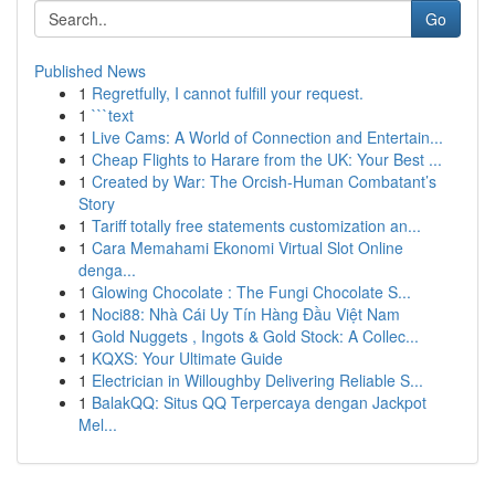
Go
Published News
1
Regretfully, I cannot fulfill your request.
1
```text
1
Live Cams: A World of Connection and Entertain...
1
Cheap Flights to Harare from the UK: Your Best ...
1
Created by War: The Orcish-Human Combatant’s
Story
1
Tariff totally free statements customization an...
1
Cara Memahami Ekonomi Virtual Slot Online
denga...
1
Glowing Chocolate : The Fungi Chocolate S...
1
Noci88: Nhà Cái Uy Tín Hàng Đầu Việt Nam
1
Gold Nuggets , Ingots & Gold Stock: A Collec...
1
KQXS: Your Ultimate Guide
1
Electrician in Willoughby Delivering Reliable S...
1
BalakQQ: Situs QQ Terpercaya dengan Jackpot
Mel...