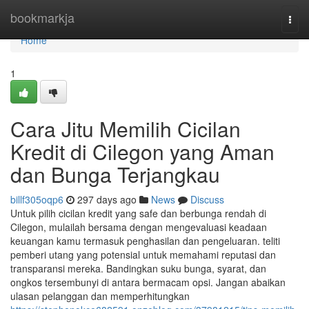
Home
bookmarkja
Togg
navi
Home
1
Cara Jitu Memilih Cicilan
Kredit di Cilegon yang Aman
dan Bunga Terjangkau
billf305oqp6
297 days ago
News
Discuss
Untuk pilih cicilan kredit yang safe dan berbunga rendah di
Cilegon, mulailah bersama dengan mengevaluasi keadaan
keuangan kamu termasuk penghasilan dan pengeluaran. teliti
pemberi utang yang potensial untuk memahami reputasi dan
transparansi mereka. Bandingkan suku bunga, syarat, dan
ongkos tersembunyi di antara bermacam opsi. Jangan abaikan
ulasan pelanggan dan memperhitungkan