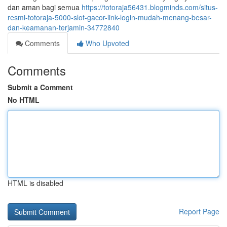
dan aman bagi semua
https://totoraja56431.blogminds.com/situs-
resmi-totoraja-5000-slot-gacor-link-login-mudah-menang-besar-
dan-keamanan-terjamin-34772840
Comments
Who Upvoted
Comments
Submit a Comment
No HTML
HTML is disabled
Report Page