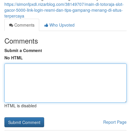
https://simonfpxdi.nizarblog.com/38149707/main-di-totoraja-slot-
gacor-5000-link-login-resmi-dan-tips-gampang-menang-di-situs-
terpercaya
Comments
Who Upvoted
Comments
Submit a Comment
No HTML
HTML is disabled
Report Page