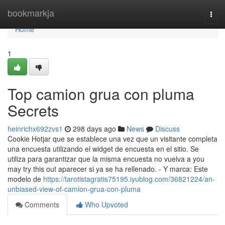
Home
bookmarkja
Togg
navi
Home
1
Top camion grua con pluma
Secrets
heinrichx692zvs1
298 days ago
News
Discuss
Cookie Hotjar que se establece una vez que un visitante completa
una encuesta utilizando el widget de encuesta en el sitio. Se
utiliza para garantizar que la misma encuesta no vuelva a you
may try this out aparecer si ya se ha rellenado. - Y marca: Este
modelo de
https://tarotistagratis75195.iyublog.com/36821224/an-
unbiased-view-of-camion-grua-con-pluma
Comments
Who Upvoted