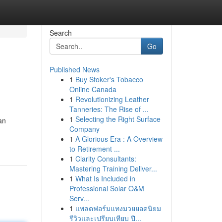
Search
Go
Published News
1
Buy Stoker's Tobacco
Online Canada
1
Revolutionizing Leather
Tanneries: The Rise of ...
1
Selecting the Right Surface
an
Company
1
A Glorious Era : A Overview
to Retirement ...
1
Clarity Consultants:
Mastering Training Deliver...
1
What Is Included in
Professional Solar O&M
Serv...
1
แพลตฟอร์มแทงมวยยอดนิยม
รีวิวและเปรียบเทียบ ปี...