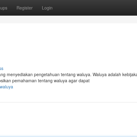
oups
Register
Login
ss
yang menyediakan pengetahuan tentang waluya. Waluya adalah kebijak
mosikan pemahaman tentang waluya agar dapat
-waluya