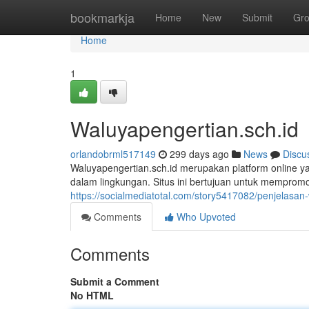
Home
bookmarkja
Home
New
Submit
Gr
Home
1
Waluyapengertian.sch.id
orlandobrml517149
299 days ago
News
Discu
Waluyapengertian.sch.id merupakan platform online 
dalam lingkungan. Situs ini bertujuan untuk mempro
https://socialmediatotal.com/story5417082/penjelasan
Comments
Who Upvoted
Comments
Submit a Comment
No HTML