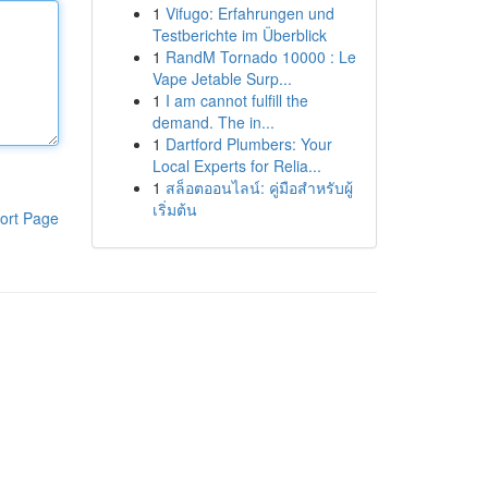
1
Vifugo: Erfahrungen und
Testberichte im Überblick
1
RandM Tornado 10000 : Le
Vape Jetable Surp...
1
I am cannot fulfill the
demand. The in...
1
Dartford Plumbers: Your
Local Experts for Relia...
1
สล็อตออนไลน์: คู่มือสำหรับผู้
เริ่มต้น
ort Page