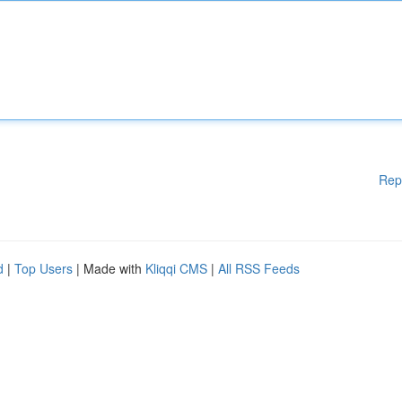
Rep
d
|
Top Users
| Made with
Kliqqi CMS
|
All RSS Feeds