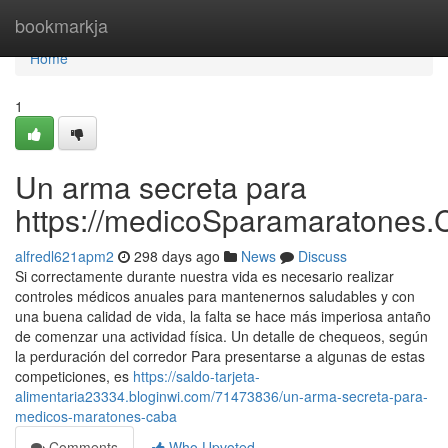
Home
bookmarkja
Home
1
Un arma secreta para
https://medicoSparamaratones.
alfredl621apm2
298 days ago
News
Discuss
Si correctamente durante nuestra vida es necesario realizar
controles médicos anuales para mantenernos saludables y con
una buena calidad de vida, la falta se hace más imperiosa antaño
de comenzar una actividad física. Un detalle de chequeos, según
la perduración del corredor Para presentarse a algunas de estas
competiciones, es
https://saldo-tarjeta-
alimentaria23334.bloginwi.com/71473836/un-arma-secreta-para-
medicos-maratones-caba
Comments
Who Upvoted