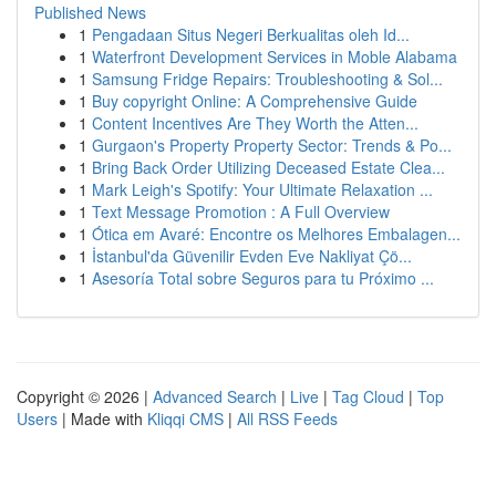
Published News
1
Pengadaan Situs Negeri Berkualitas oleh Id...
1
Waterfront Development Services in Moble Alabama
1
Samsung Fridge Repairs: Troubleshooting & Sol...
1
Buy copyright Online: A Comprehensive Guide
1
Content Incentives Are They Worth the Atten...
1
Gurgaon's Property Property Sector: Trends & Po...
1
Bring Back Order Utilizing Deceased Estate Clea...
1
Mark Leigh's Spotify: Your Ultimate Relaxation ...
1
Text Message Promotion : A Full Overview
1
Ótica em Avaré: Encontre os Melhores Embalagen...
1
İstanbul'da Güvenilir Evden Eve Nakliyat Çö...
1
Asesoría Total sobre Seguros para tu Próximo ...
Copyright © 2026 |
Advanced Search
|
Live
|
Tag Cloud
|
Top
Users
| Made with
Kliqqi CMS
|
All RSS Feeds