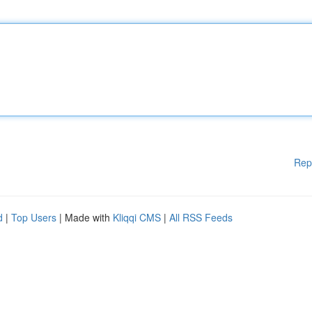
Rep
d
|
Top Users
| Made with
Kliqqi CMS
|
All RSS Feeds