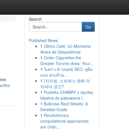
Search
Go
Published News
1
Último Café: Un Momento
Antes de Despedirnos
1
Order Cigarettes the
Greater Toronto Area: Your...
1
วิเคราะห์ กลยุทธ์ SEO: คู่มือ
แบบ ครบถ้วน...
ntre
1
{지피방, 스트레스 완화 의
ilita-
차세대 공간?
1
Pudełko CHABRY z rączką:
Idealne do pakowania i...
1
Bullnose Roof Sheets: A
Detailed Guide
1
Revolutionary
computational approaches
are chan...