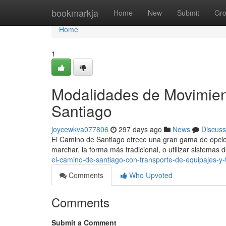
Home
bookmarkja
Home
New
Submit
Gr
Home
1
Modalidades de Movimien
Santiago
joycewkva077806
297 days ago
News
Discuss
El Camino de Santiago ofrece una gran gama de opcion
marchar, la forma más tradicional, o utilizar sistemas
el-camino-de-santiago-con-transporte-de-equipajes-y-
Comments
Who Upvoted
Comments
Submit a Comment