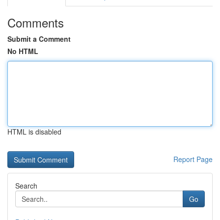
Comments
Submit a Comment
No HTML
HTML is disabled
Report Page
Search
Go