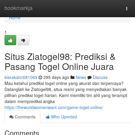
Home
bookmarkja
Togg
navi
Home
1
Situs Ziatogel98: Prediksi &
Pasang Togel Online Juara
kiarakahc681069
295 days ago
News
Discuss
Mau ketahui prediksi togel online yang akurat dan terpercaya?
Datanglah ke Ziatogel98, situs resmi yang menyediakan banyak
pilihan prediksi togel harian. Kami memiliki tim ahli yang terampil
dalam memprediksi angka
https://theworldwomenwant.com/game-togel-online/
Comments
Who Upvoted
Comments