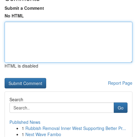
Submit a Comment
No HTML
HTML is disabled
Report Page
Search
Go
Published News
1
Rubbish Removal Inner West Supporting Better Pr...
1
Next Wave Fambo