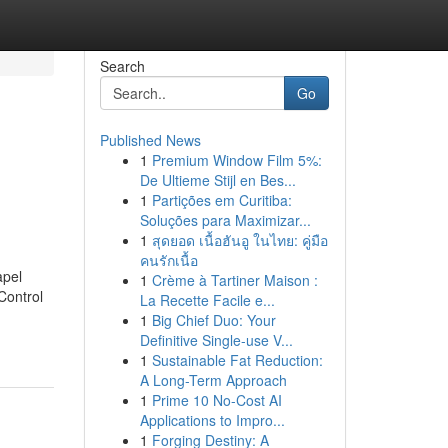
Search
Go
Published News
1
Premium Window Film 5%:
De Ultieme Stijl en Bes...
1
Partições em Curitiba:
Soluções para Maximizar...
1
สุดยอด เนื้อฮันอู ในไทย: คู่มือ
คนรักเนื้อ
apel
1
Crème à Tartiner Maison :
Control
La Recette Facile e...
1
Big Chief Duo: Your
Definitive Single-use V...
1
Sustainable Fat Reduction:
A Long-Term Approach
1
Prime 10 No-Cost AI
Applications to Impro...
1
Forging Destiny: A