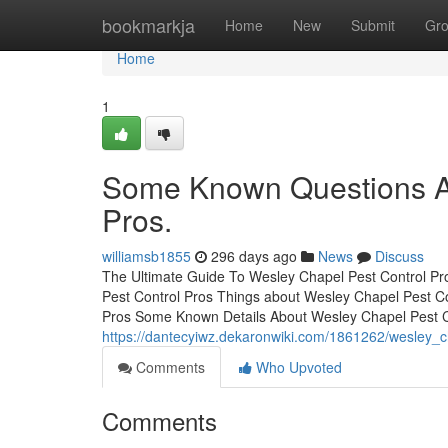
Home
bookmarkja
Home
New
Submit
Gr
Home
1
Some Known Questions Ab
Pros.
williamsb1855
296 days ago
News
Discuss
The Ultimate Guide To Wesley Chapel Pest Control Pr
Pest Control Pros Things about Wesley Chapel Pest C
Pros Some Known Details About Wesley Chapel Pest 
https://dantecyiwz.dekaronwiki.com/1861262/wesley_
Comments
Who Upvoted
Comments