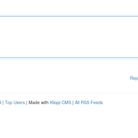
Rep
d
|
Top Users
| Made with
Kliqqi CMS
|
All RSS Feeds