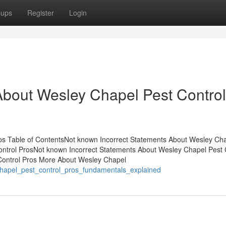
oups
Register
Login
out Wesley Chapel Pest Control
os Table of ContentsNot known Incorrect Statements About Wesley Ch
ontrol ProsNot known Incorrect Statements About Wesley Chapel Pest 
Control Pros More About Wesley Chapel
chapel_pest_control_pros_fundamentals_explained