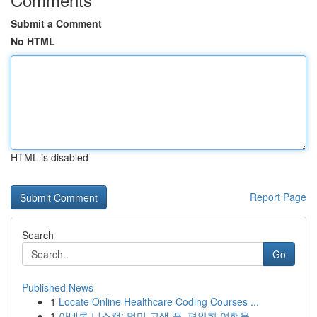
Submit a Comment
No HTML
HTML is disabled
Report Page
Search
Go
Published News
1
Locate Online Healthcare Coding Courses ...
1
아네론 니스캡: 멀미 고생 끝, 편안한 여행을 ...