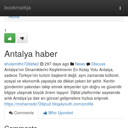
Home
bookmarkja
Togg
navi
Home
1
Antalya haber
shulamithc726ldw2
297 days ago
News
Discuss
Antalya’nın Dinamiklerini Keşfetmenin En Kolay Yolu Antalya,
sadece Türkiye’nin turizm başkenti değil, aynı zamanda kültürel,
sosyal ve ekonomik yapısıyla da dikkat çeken bir şehir. Kentin
gündemini yakından takip etmek isteyenler için doğru ve güvenilir
bilgiye ulaşmak büyük önem taşıyor. Dijital platformlar sayesinde
artık Antalya’ya dair en güncel gelişmelere hızlıca erişmek
https://mohamedc726jcu2.blog4youth.com/profile
Comments
Who Upvoted
Comments