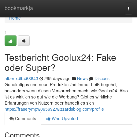
Home
bookmarkja
Togg
navi
Home
1
Testbericht Goolux24: Fake
oder Super?
albertxdlb463643
295 days ago
News
Discuss
Geheimtipps und neue Produkte sind immer heiß begehrt,
besonders wenn diesen Versprechen macht wie Goolux24. Also
ist es wirklich so gut wie die Werbung? Gibt es wirkliche
Erfahrungen von Nutzern oder handelt es sich
https://fraserympw065692.wizzardsblog.com/profile
Comments
Who Upvoted
Comments