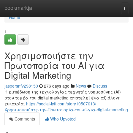
Home
bookmarkja
Togg
navi
Home
1
Χρησιμοποιήστε την
Πρωτοπορία του AI για
Digital Marketing
jaspersnfv298150
276 days ago
News
Discuss
Η εμπέδωση της τεχνολογίας τεχνητής νοημοσύνης (AI)
στον τομέα του digital marketing αποτελεί ένα αξιόλογη
ευκαιρία.
https://social-lyft.com/story10507613/
Χρησιμοποιήστε-την-Πρωτοπορία-του-ai-για-digital-marketing
Comments
Who Upvoted