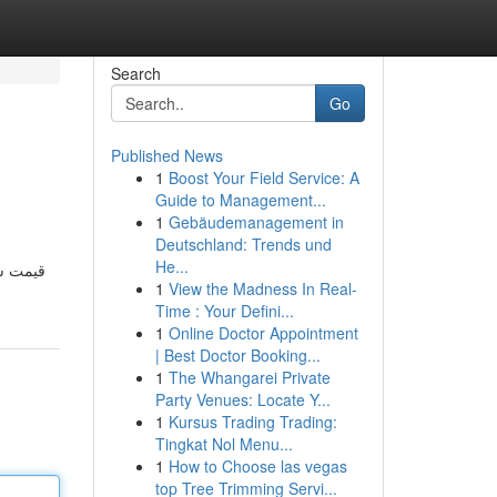
Search
Go
Published News
1
Boost Your Field Service: A
Guide to Management...
1
Gebäudemanagement in
Deutschland: Trends und
He...
قیمت سا
1
View the Madness In Real-
Time : Your Defini...
1
Online Doctor Appointment
| Best Doctor Booking...
1
The Whangarei Private
Party Venues: Locate Y...
1
Kursus Trading Trading:
Tingkat Nol Menu...
1
How to Choose las vegas
top Tree Trimming Servi...