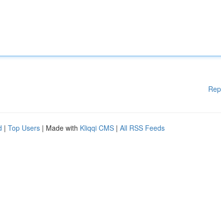
Rep
d
|
Top Users
| Made with
Kliqqi CMS
|
All RSS Feeds