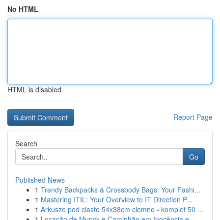
No HTML
HTML is disabled
Report Page
Search
Go
Published News
1
Trendy Backpacks & Crossbody Bags: Your Fashi...
1
Mastering ITIL: Your Overview to IT Direction P...
1
Arkusze pod ciasto 54x38cm ciemno - komplet 50 ...
1
Locação de Munck e Caminhão em Inocência e