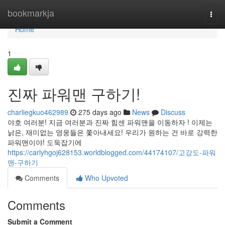
Home
bookmarkja
Togg
navi
Home
1
진짜 파워맨 구하기!
charliegkuo462989
275 days ago
News
Discuss
야호 여러분! 지금 여러분과 진짜 힘센 파워맨을 이동하자 ! 이제는
낡은, 재미없는 영웅들은 쫓아내세요! 우리가 원하는 건 바로 강력한
파워맨이야! 도둑잡기에
https://carlyhgoj628153.worldblogged.com/44174107/고강도-파워
맨-구하기
Comments
Who Upvoted
Comments
Submit a Comment