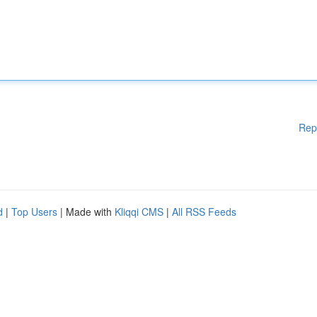
Rep
d
|
Top Users
| Made with
Kliqqi CMS
|
All RSS Feeds