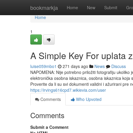
Home
bookmarkja
Home
New
Submit
Gr
Home
1
A Simple Key For uplata 
luise059mbo1
271 days ago
News
Discuss
NAPOMENA: Nije potrebno priložiti fotografiju ukoliko j
elektronička osobna iskaznica, osobna iskaznica koja 
Proverite da li su svi dokumenti validni i ažurirani pre
https://irvings616cpd7.wikievia.com/user
Comments
Who Upvoted
Comments
Submit a Comment