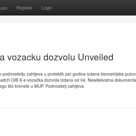
oups
Register
Login
za vozacku dozvolu Unveiled
e podnositelju zahtjeva u proteklih pet godina izdana biometrijska putov
sadrži OIB ili e-vozačka dozvola izdana od 04. Neadekvatna dokumenta
 nego što krenete u MUP. Podnositelj zahtjeva