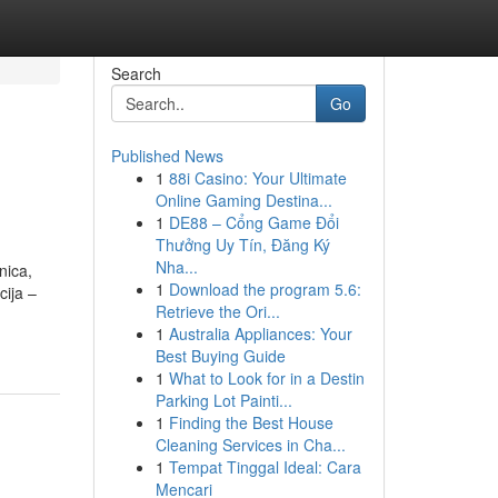
Search
Go
Published News
1
88i Casino: Your Ultimate
Online Gaming Destina...
1
DE88 – Cổng Game Đổi
Thưởng Uy Tín, Đăng Ký
Nha...
nica,
1
Download the program 5.6:
cija –
Retrieve the Ori...
1
Australia Appliances: Your
Best Buying Guide
1
What to Look for in a Destin
Parking Lot Painti...
1
Finding the Best House
Cleaning Services in Cha...
1
Tempat Tinggal Ideal: Cara
Mencari