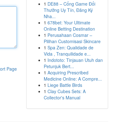
1
DE88 – Cổng Game Đổi
Thưởng Uy Tín, Đăng Ký
Nha...
1
678bet: Your Ultimate
Online Betting Destination
1
Perusahaan Cosmar –
Pilihan Customisasi Skincare
1
Spa Zen: Qualidade de
Vida , Tranquilidade e...
1
Indototo: Tinjauan Utuh dan
Petunjuk Bert...
ort Page
1
Acquiring Prescribed
Medicine Online: A Compre...
1
Liege Battle Birds
1
Clay Cubes Sets: A
Collector's Manual