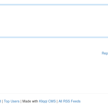
Rep
d
|
Top Users
| Made with
Kliqqi CMS
|
All RSS Feeds