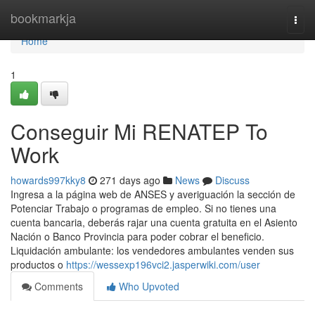
Home
bookmarkja
Togg
navi
Home
1
Conseguir Mi RENATEP To
Work
howards997kky8
271 days ago
News
Discuss
Ingresa a ​la página web de ANSES y averiguación la sección ⁢de
Potenciar Trabajo o programas de empleo. Si no​ tienes una
cuenta bancaria, deberás rajar una cuenta ​gratuita en el Asiento
Nación o Banco Provincia para poder cobrar el beneficio.
Liquidación ambulante: los vendedores ambulantes venden sus
productos o
https://wessexp196vci2.jasperwiki.com/user
Comments
Who Upvoted