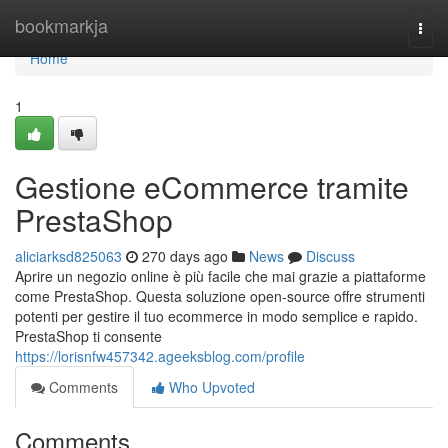
Home
bookmarkja
Togg
navi
Home
1
Gestione eCommerce tramite
PrestaShop
aliciarksd825063
270 days ago
News
Discuss
Aprire un negozio online è più facile che mai grazie a piattaforme
come PrestaShop. Questa soluzione open-source offre strumenti
potenti per gestire il tuo ecommerce in modo semplice e rapido.
PrestaShop ti consente
https://lorisnfw457342.ageeksblog.com/profile
Comments
Who Upvoted
Comments