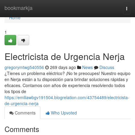
Home
bookmarkja
Togg
navi
Home
1
Electricista de Urgencia Nerja
gregorymtwg540556
269 days ago
News
Discuss
¿Tienes un problema eléctrico? ¡No te preocupes! Nuestro equipo
en Nerja están a tu disposición para brindar soluciones rápidas y
eficaces. Contamos con años de experiencia resolviendo todos
los tipos de
https://emiliawbgv191504.blogrelation.com/43754489/electricista-
de-urgencia-nerja
Comments
Who Upvoted
Comments