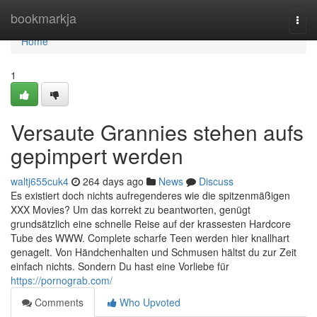
Home
bookmarkja
Togg
navi
Home
1
Versaute Grannies stehen aufs
gepimpert werden
waltj655cuk4
264 days ago
News
Discuss
Es existiert doch nichts aufregenderes wie die spitzenmäßigen
XXX Movies? Um das korrekt zu beantworten, genügt
grundsätzlich eine schnelle Reise auf der krassesten Hardcore
Tube des WWW. Complete scharfe Teen werden hier knallhart
genagelt. Von Händchenhalten und Schmusen hältst du zur Zeit
einfach nichts. Sondern Du hast eine Vorliebe für
https://pornograb.com/
Comments
Who Upvoted