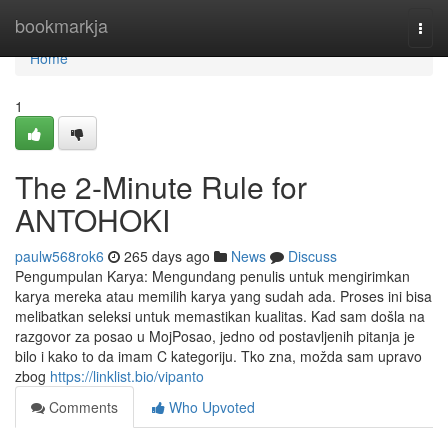
Home
bookmarkja
Togg
navi
Home
1
The 2-Minute Rule for
ANTOHOKI
paulw568rok6
265 days ago
News
Discuss
Pengumpulan Karya: Mengundang penulis untuk mengirimkan
karya mereka atau memilih karya yang sudah ada. Proses ini bisa
melibatkan seleksi untuk memastikan kualitas. Kad sam došla na
razgovor za posao u MojPosao, jedno od postavljenih pitanja je
bilo i kako to da imam C kategoriju. Tko zna, možda sam upravo
zbog
https://linklist.bio/vipanto
Comments
Who Upvoted