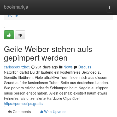
Home
bookmarkja
Togg
navi
Home
1
Geile Weiber stehen aufs
gepimpert werden
carlosp097zho5
261 days ago
News
Discuss
Natürlich darfst Du dir laufend ein kostenfreies Sexvideo zu
Gemüte fileühren. Viele attraktive Teen finden sich aus diesem
Grund auf der kostenlosen Tuben Seite aus deutschen Landen.
Wie pervers etliche scharfe Schlampen beim Nageln ausflippen,
muss person erlebt haben. Allein deshalb existiert kaum etwas
Feineres, als unzensierte Hardcore Clips über
https://pornoclips.gratis/
Comments
Who Upvoted