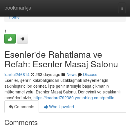
Home
bookmarkja
Togg
navi
Home
1
Esenler'de Rahatlama ve
Refah: Esenler Masaj Salonu
idarfui246814
263 days ago
News
Discuss
Esenler, şehrin kalabalığından uzaklaşmak isteyenler için
sakinleştirici bir cennet. İşte şehir stresiyle başa çıkmanın
mükemmel yolu: Esenler Masaj Salonu. Deneyimli ve sıcakkanlı
masörlerimizle,
https://leadprd792380.yomoblog.com/profile
Comments
Who Upvoted
Comments